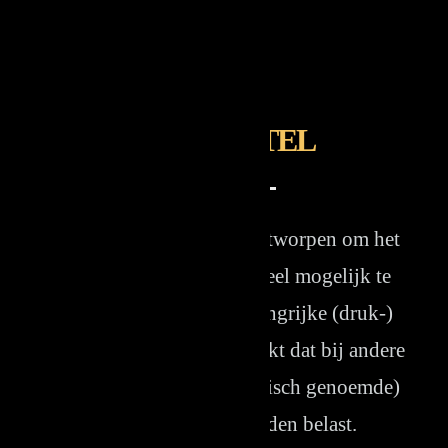
HOOFDSTEL
Onze hoofdstellen zijn ontworpen om het
hoofd van een paard zoveel mogelijk te
ontlasten op diverse belangrijke (druk-)
punten. Uit onderzoek blijkt dat bij andere
hoofdstellen (ook anatomisch genoemde)
deze punten wel worden belast.