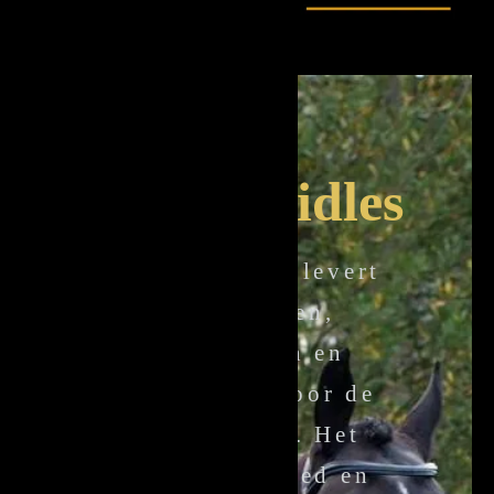
Torsy Bridles
Torsy Bridles levert
hoofdstellen,
frontriemen en
accessoires voor de
wereldmarkt. Het
aanbod is breed en