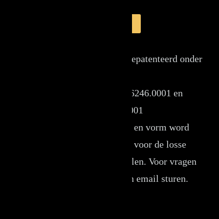
Lees verder
De modellen zijn Europees gepatenteerd onder
EUIPO
met de nummers 004746246.0001 en
006730263-0001
Tegen namaak van model en vorm word
opgetreden. Dit geld ook voor de losse
onderdelen van deze modellen. Voor vragen
over het patent kunt u een email sturen.