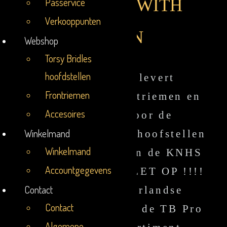
DESIGNED WITH
Passervice
Passervice
Verkooppunten
Verkooppunten
VISION
Webshop
Webshop
Torsy Bridles
Torsy Bridles
hoofdstellen
hoofdstellen
Torsy Bridles levert
Frontriemen
Frontriemen
hoofdstellen, frontriemen en
Accesoires
Accesoires
accessoires voor de
Winkelmand
Winkelmand
wereldmarkt. Deze hoofstellen
Winkelmand
Winkelmand
zijn door de FEI en de KNHS
Accountgegevens
Accountgegevens
GOEDGEKEURD. LET OP !!!!
Contact
Contact
Voor onze Nederlandse
Contact
Contact
klanten is speciaal de TB Pro
Algemene
Algemene