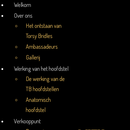
Welkom
Welkom
Over ons
Over ons
Het ontstaan van
Het ontstaan van
Torsy Bridles
Torsy Bridles
Ambassadeurs
Ambassadeurs
Gallerij
Gallerij
Werking van het hoofdstel
Werking van het hoofdstel
De werking van de
De werking van de
TB hoofdstellen
TB hoofdstellen
Anatomisch
Anatomisch
hoofdstel
hoofdstel
Verkooppunt
Verkooppunt