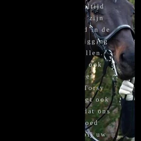
maatwerk is altijd
mogelijk. We zijn
gespecialiseerd in de
anatomische ligging
van hoofdstellen.
maar we zijn ook
méér dan een
leverancier. Torsy
Bridles verzorgt ook
passervice, zodat ons
hoofdstel goed
passend ligt bij uw