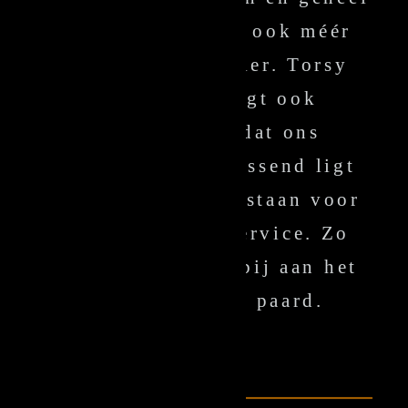
drukvrij. We zijn ook méér
dan een leverancier. Torsy
Bridles verzorgt ook
passervice, zodat ons
hoofdstel goed passend ligt
bij uw paard. Wij staan voor
ons product en service. Zo
dragen we samen bij aan het
welzijn van uw paard.