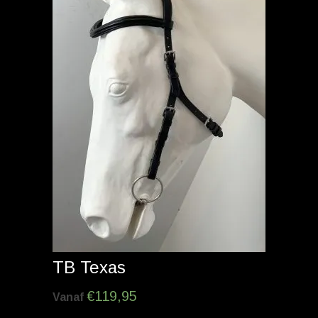
TB Texas
€
119,95
Vanaf